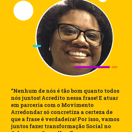
“Nenhum de nós é tão bom quanto todos
nós juntos! Acredito nessa frase! E atuar
em parceria com o Movimento
Arredondar só concretiza a certeza de
que a frase é verdadeira! Por isso, vamos
juntos fazer transformação Social no