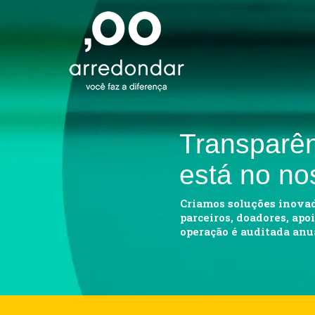
Skip
to
main
content
Transparê
está no n
Criamos
soluções inova
parceiros, doadores, apo
operação é auditada an