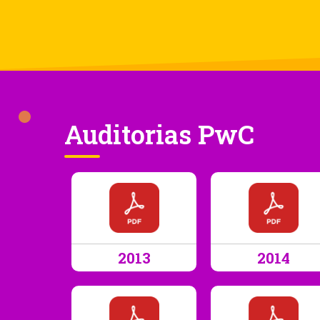
Auditorias PwC
2013
2014