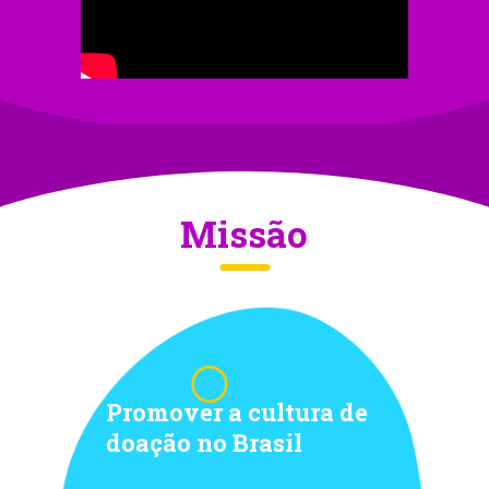
Missão
Promover a cultura
de
doação no Brasil