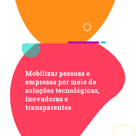
Mobilizar pessoas
e
empresas por
meio de
soluções
tecnológicas,
inovadoras
e
transparentes