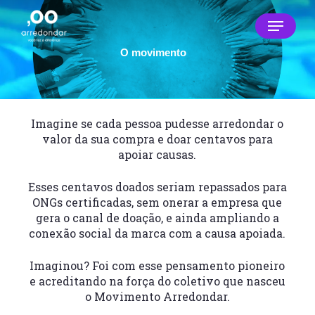
Skip
Menu
to
main
Close
content
O movimento
Menu
Imagine se cada pessoa pudesse arredondar o
valor da sua compra
e doar centavos para
apoiar causas.
Esses centavos doados seriam repassados para
ONGs certificadas, sem onerar a empresa que
gera o canal de doação,
e ainda ampliando a
conexão social da marca com a causa apoiada.
Imaginou? Foi com esse pensamento pioneiro
e acreditando na força do coletivo
que nasceu
o Movimento Arredondar.