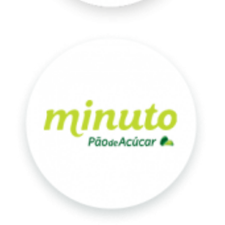
Minuto
Pão
de
Açúcar