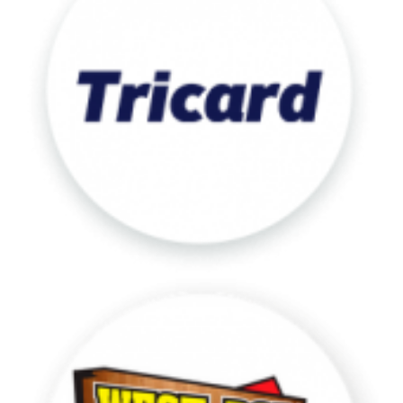
West
Boi