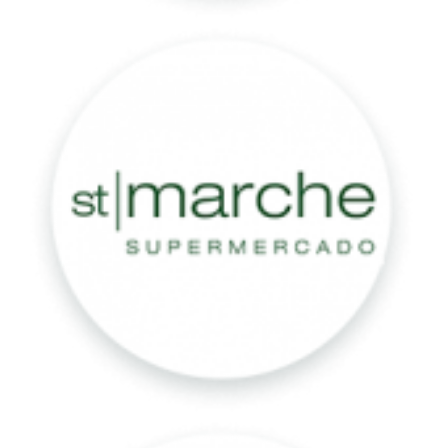
St.
Marche
Super
Lagoa