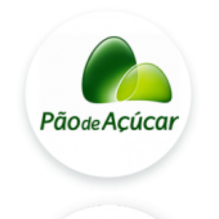
Pão
de
Açúcar
Petz