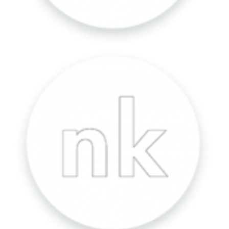
NK
Store