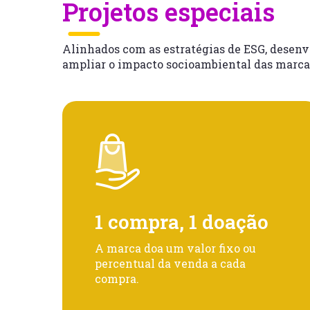
Projetos especiais
Alinhados com as estratégias de ESG, desen
ampliar o impacto socioambiental das marcas
1 compra, 1 doação
A marca doa um valor fixo ou
percentual da venda a cada
compra.