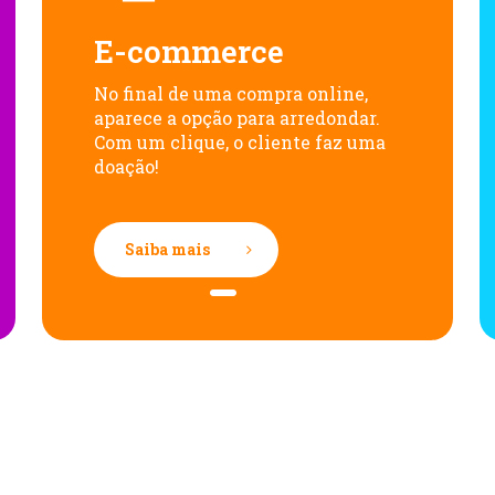
E-commerce
No final de uma compra online,
aparece a opção para arredondar.
Com um clique, o cliente faz uma
doação!
Saiba mais