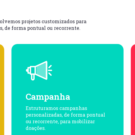
volvemos projetos customizados para
, de forma pontual ou recorrente.
Campanha
Estruturamos campanhas
personalizadas, de forma pontual
ou recorrente, para mobilizar
doações.