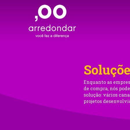
Skip
to
main
content
Soluçõ
Enquanto as empres
de compra, nós pode
solução: vários can
projetos desenvolvi