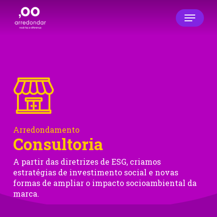
Skip
Menu
to
main
Close
content
Menu
Arredondamento
Consultoria
A partir das diretrizes de ESG, criamos
estratégias de investimento social e novas
formas de ampliar o impacto socioambiental da
marca.