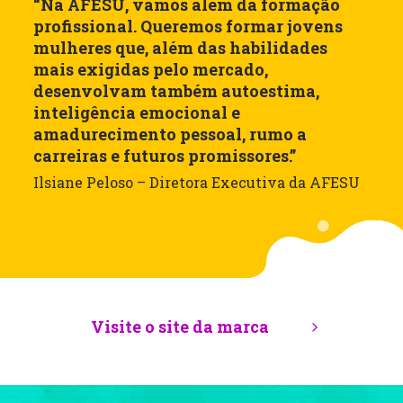
“Na AFESU, vamos além da formação
R
profissional. Queremos formar jovens
p
mulheres que, além das habilidades
e
mais exigidas pelo mercado,
p
desenvolvam também autoestima,
ú
inteligência emocional e
c
amadurecimento pessoal, rumo a
a
carreiras e futuros promissores.”
d
O
Ilsiane Peloso – Diretora Executiva da AFESU
t
t
r
c
o
c
Visite o site da marca
A
a
q
l