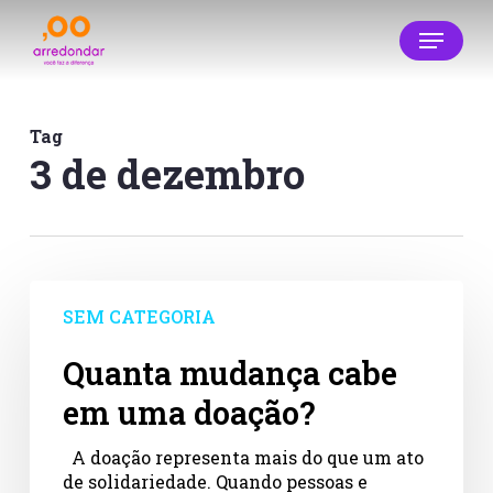
Skip
Menu
to
main
Close
content
Menu
Tag
3 de dezembro
Quanta
mudança
SEM CATEGORIA
cabe
em
Quanta mudança cabe
uma
em uma doação?
doação?
A doação representa mais do que um ato
de solidariedade. Quando pessoas e