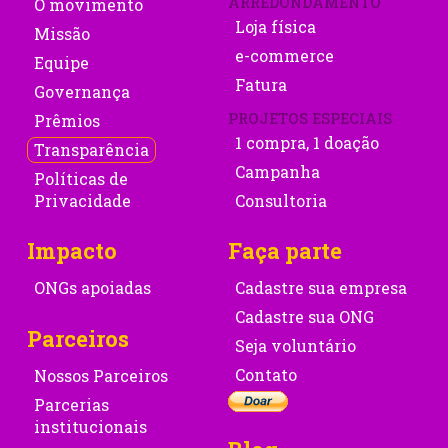
ARREDONDAMENTO
O movimento
Loja física
Missão
e-commerce
Equipe
Fatura
Governança
PROJETOS ESPECIAIS
Prêmios
1 compra, 1 doação
Transparência
Campanha
Políticas de
Privacidade
Consultoria
Impacto
Faça parte
ONGs apoiadas
Cadastre sua empresa
Cadastre sua ONG
Parceiros
Seja voluntário
Contato
Nossos Parceiros
Parcerias
institucionais