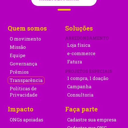
Quem somos
Soluções
ARREDONDAMENTO
O movimento
Loja física
Missão
e-commerce
Equipe
Fatura
Governança
PROJETOS ESPECIAIS
Prêmios
1 compra, 1 doação
Transparência
Campanha
Políticas de
Privacidade
Consultoria
Impacto
Faça parte
ONGs apoiadas
Cadastre sua empresa
Cadastre sua ONG