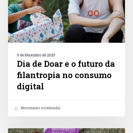
da
filantropia
no
consumo
digital
9 de dezembro de 2025
Dia de Doar e o futuro da
filantropia no consumo
digital
Movimento Arredondar
Petz