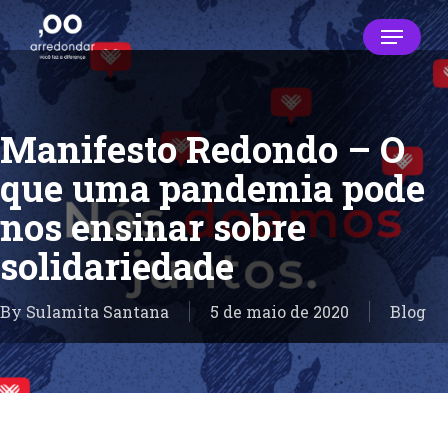
Skip
Menu
to
main
Close
content
Menu
Manifesto Redondo – O
que uma pandemia pode
nos ensinar sobre
solidariedade
By
Sulamita Santana
5 de maio de 2020
Blog