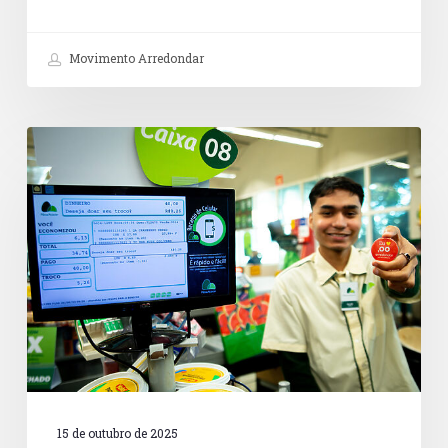
Movimento Arredondar
Doações
no
caixa
são
caminho
promissor
para
a
cultura
de
doação
no
Brasil
15 de outubro de 2025