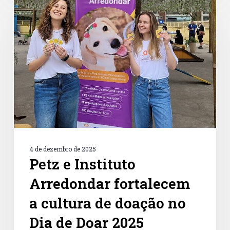
e
Instituto
Arredondar
fortalecem
a
cultura
de
doação
no
Dia
de
Doar
2025
4 de dezembro de 2025
Petz e Instituto
Arredondar fortalecem
a cultura de doação no
Dia de Doar 2025