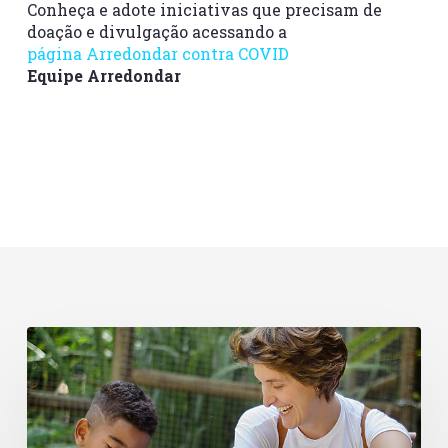
Conheça e adote iniciativas que precisam de
doação e divulgação acessando a
página Arredondar contra COVID
Equipe Arredondar
Dia
de
Doar
e
o
futuro