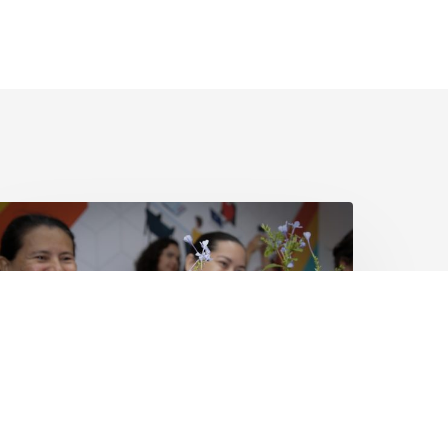
omos
UM