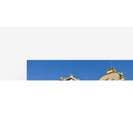
Santa
Casa
de
Mococa