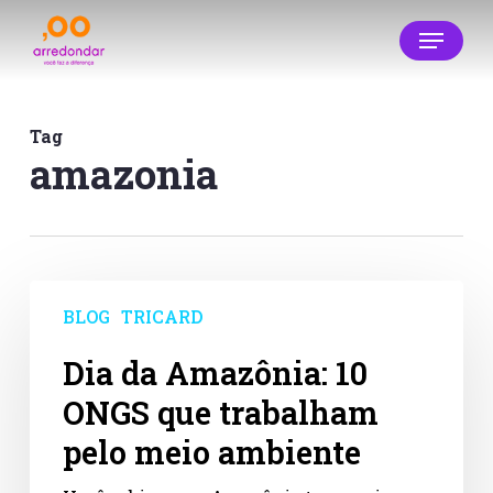
Skip
Menu
to
main
Close
content
Menu
Tag
amazonia
Dia
da
BLOG
TRICARD
Amazônia:
10
Dia da Amazônia: 10
ONGS
ONGS que trabalham
que
trabalham
pelo meio ambiente
pelo
meio