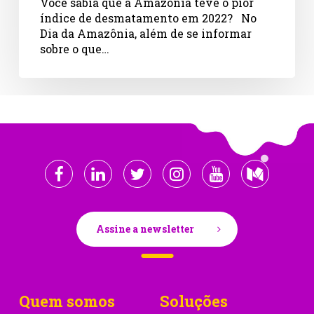
Você sabia que a Amazônia teve o pior
ambiente
índice de desmatamento em 2022? No
Dia da Amazônia, além de se informar
sobre o que…
Assine a newsletter
Quem somos
Soluções