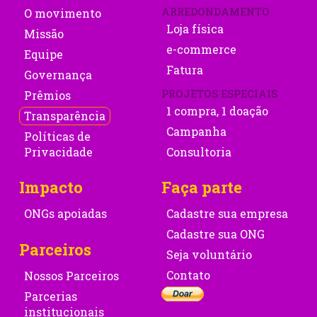
ARREDONDAMENTO
O movimento
Loja física
Missão
e-commerce
Equipe
Fatura
Governança
PROJETOS ESPECIAIS
Prêmios
1 compra, 1 doação
Transparência
Campanha
Políticas de
Privacidade
Consultoria
Impacto
Faça parte
ONGs apoiadas
Cadastre sua empresa
Cadastre sua ONG
Parceiros
Seja voluntário
Contato
Nossos Parceiros
Parcerias
institucionais