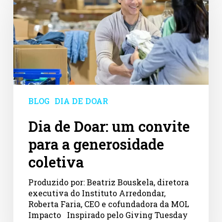
Doar:
um
convite
para
a
generosidade
coletiva
BLOG
DIA DE DOAR
Dia de Doar: um convite
para a generosidade
coletiva
Produzido por: Beatriz Bouskela, diretora
executiva do Instituto Arredondar,
Roberta Faria, CEO e cofundadora da MOL
Impacto Inspirado pelo Giving Tuesday