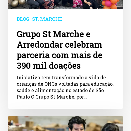
de
390
mil
BLOG
ST. MARCHE
doações
Grupo St Marche e
Arredondar celebram
parceria com mais de
390 mil doações
Iniciativa tem transformado a vida de
crianças de ONGs voltadas para educação,
saúde e alimentação no estado de São
Paulo O Grupo St Marche, por…
Dia
de