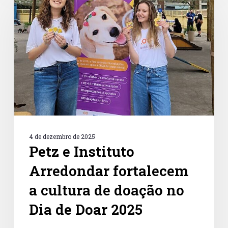
Instituto
Arredondar
fortalecem
a
cultura
de
doação
no
Dia
de
Doar
2025
4 de dezembro de 2025
Petz e Instituto
Arredondar fortalecem
a cultura de doação no
Dia de Doar 2025