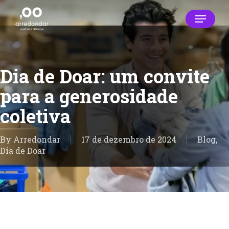
Skip
Menu
to
main
Close
content
Menu
Dia de Doar: um convite
para a generosidade
coletiva
By
Arredondar
17 de dezembro de 2024
Blog
,
Dia de Doar