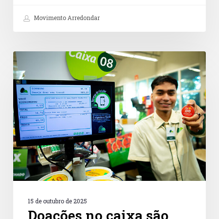
Movimento Arredondar
Doações
no
caixa
são
caminho
promissor
para
a
cultura
de
doação
no
Brasil
15 de outubro de 2025
Doações no caixa são