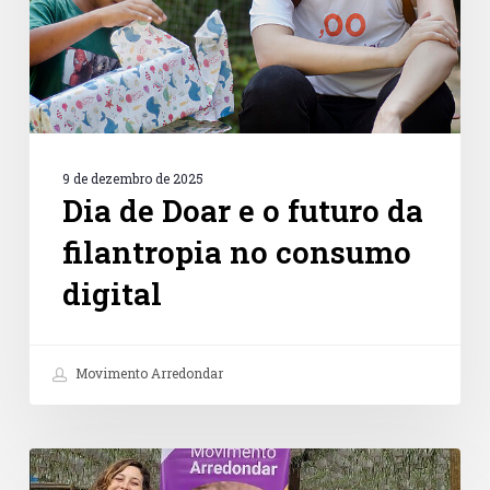
filantropia
no
consumo
digital
9 de dezembro de 2025
Dia de Doar e o futuro da
filantropia no consumo
digital
Movimento Arredondar
Petz
e