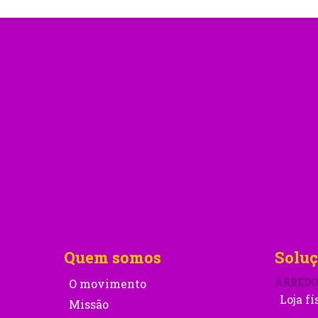
Quem somos
Soluç
ARRED
O movimento
Loja fí
Missão