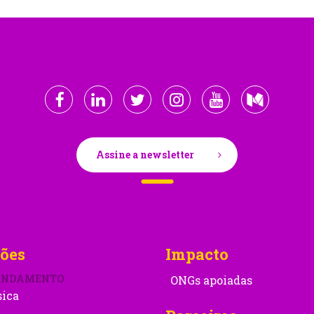
Assine a newsletter
ões
Impacto
ONDAMENTO
ONGs apoiadas
sica