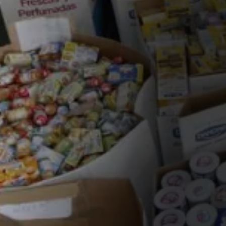
By
Arredondar
A