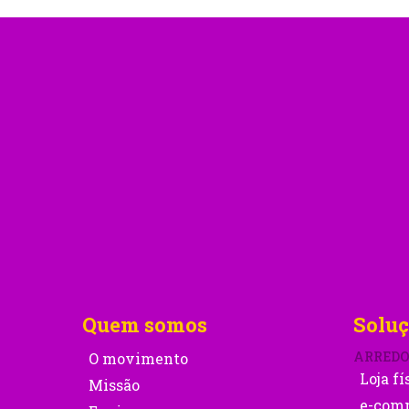
Quem somos
Soluç
ARRED
O movimento
Loja fí
Missão
e-com