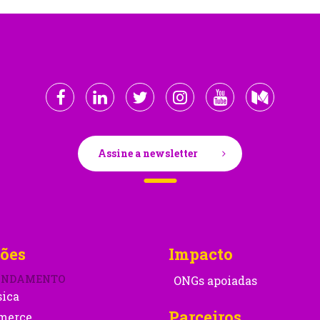
Assine a newsletter
ões
Impacto
ONDAMENTO
ONGs apoiadas
sica
Parceiros
merce