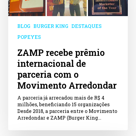
de
parceria
com
o
BLOG
BURGER KING
DESTAQUES
Movimento
Arredondar
POPEYES
ZAMP recebe prêmio
internacional de
parceria com o
Movimento Arredondar
A parceria já arrecadou mais de R$ 4
milhões, beneficiando 15 organizações
Desde 2018, a parceria entre o Movimento
Arredondar e ZAMP (Burger King…