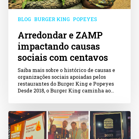
BLOG
BURGER KING
POPEYES
Arredondar e ZAMP
impactando causas
sociais com centavos
Saiba mais sobre o histórico de causas e
organizações sociais apoiadas pelos
restaurantes do Burger King e Popeyes
Desde 2018, o Burger King caminha ao…
ZAMP
recebe
prêmio
internacional