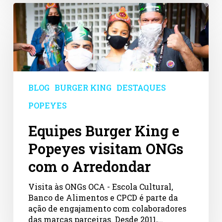
Equipes
Burger
King
e
Popeyes
visitam
ONGs
com
BLOG
BURGER KING
DESTAQUES
o
POPEYES
Arredondar
Equipes Burger King e
Popeyes visitam ONGs
com o Arredondar
Visita às ONGs OCA - Escola Cultural,
Banco de Alimentos e CPCD é parte da
ação de engajamento com colaboradores
das marcas parceiras. Desde 2011,…