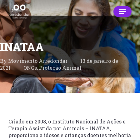
Skip
Menu
to
main
Close
content
Menu
INATAA
By
Movimento Arredondar
13 de janeiro de
2021
ONGs
,
Proteção Animal
Criado em 2008, o Instituto Nacional de Ações e
Terapia Assistida por Animais – INATAA,
proporciona a idosos e crianças doentes melhoria