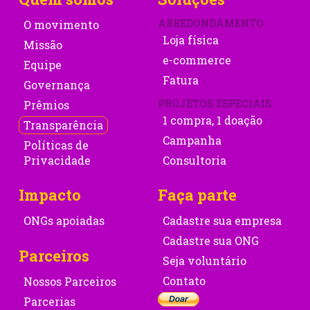
ARREDONDAMENTO
O movimento
Loja física
Missão
e-commerce
Equipe
Fatura
Governança
PROJETOS ESPECIAIS
Prêmios
1 compra, 1 doação
Transparência
Campanha
Políticas de
Privacidade
Consultoria
Impacto
Faça parte
ONGs apoiadas
Cadastre sua empresa
Cadastre sua ONG
Parceiros
Seja voluntário
Contato
Nossos Parceiros
Parcerias