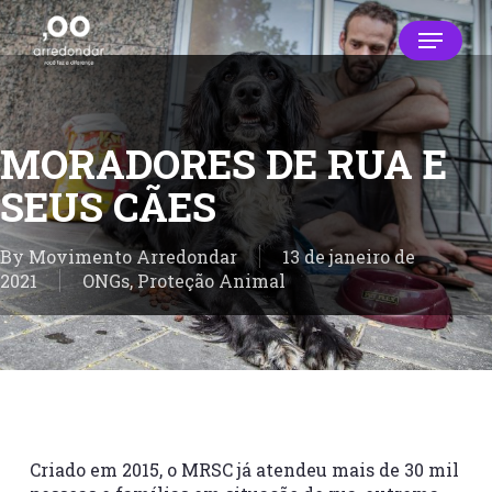
Skip
Menu
to
main
Close
content
Menu
MORADORES DE RUA E
SEUS CÃES
By
Movimento Arredondar
13 de janeiro de
2021
ONGs
,
Proteção Animal
Criado em 2015, o MRSC já atendeu mais de 30 mil