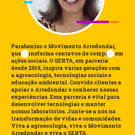
Parabenizo o Movimento Arredondar,
F
que transforma centavos de compras em
ap
ações sociais. O SERTA, em parceria
H
desde 2019, inspira várias gerações com
M
a agroecologia, tecnologias sociais e
Ex
educação ambiental. Convido clientes a
Br
apoiar o Arredondar e conhecer nossas
no
experiências. Essa parceria é vital para
p
desenvolver tecnologias e manter
n
nossos laboratórios. Junte-se a nós na
al
transformação de vidas e comunidades.
co
Viva a agroecologia, viva o Movimento
al
Arredondar e viva o SERTA.
R