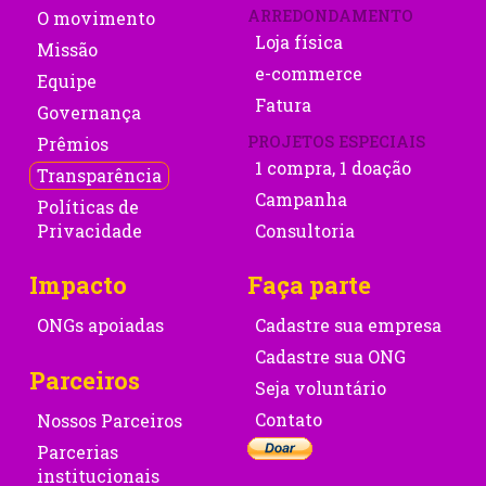
ARREDONDAMENTO
O movimento
Loja física
Missão
e-commerce
Equipe
Fatura
Governança
PROJETOS ESPECIAIS
Prêmios
1 compra, 1 doação
Transparência
Campanha
Políticas de
Privacidade
Consultoria
Impacto
Faça parte
ONGs apoiadas
Cadastre sua empresa
Cadastre sua ONG
Parceiros
Seja voluntário
Contato
Nossos Parceiros
Parcerias
institucionais