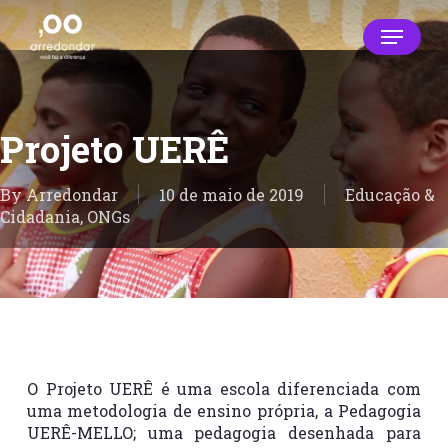
Skip
Menu
to
main
Close
content
Menu
Projeto UERÊ
By
Arredondar
10 de maio de 2019
Educação &
Cidadania
,
ONGs
O Projeto UERÊ é uma escola diferenciada com
uma metodologia de ensino própria, a Pedagogia
UERÊ-MELLO; uma pedagogia desenhada para