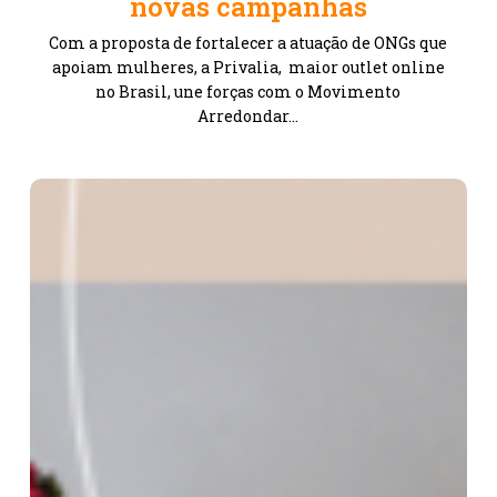
novas campanhas
Privalia
em
Com a proposta de fortalecer a atuação de ONGs que
novas
apoiam mulheres, a Privalia, maior outlet online
campanhas
no Brasil, une forças com o Movimento
Arredondar…
Dia
de
Doar
com
Privalia,
PayPal
e
Arredondar