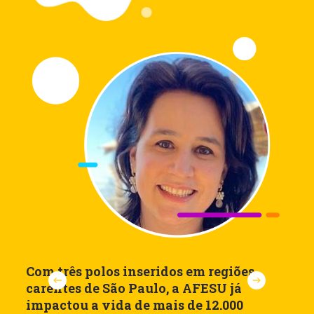
Com três polos inseridos em regiões
“
carentes de São Paulo, a AFESU já
p
impactou a vida de mais de 12.000
e