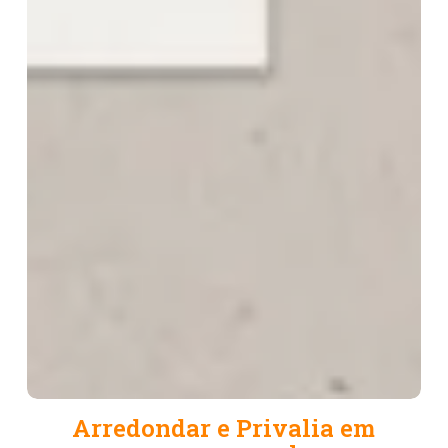
Arredondar
Arredondar e Privalia em
e