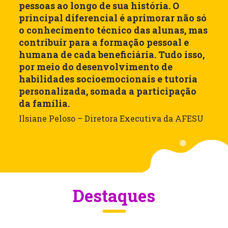
pessoas ao longo de sua história. O
O
principal diferencial é aprimorar não só
u
o conhecimento técnico das alunas, mas
u
contribuir para a formação pessoal e
m
humana de cada beneficiária. Tudo isso,
c
por meio do desenvolvimento de
i
habilidades socioemocionais e tutoria
e
personalizada, somada a participação
a
da família.
m
Ilsiane Peloso – Diretora Executiva da AFESU
Fe
Destaques