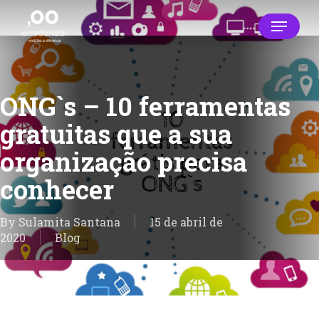
Skip
Menu
to
main
Close
content
Menu
ONG`s – 10 ferramentas
gratuitas que a sua
organização precisa
conhecer
By
Sulamita Santana
15 de abril de
2020
Blog