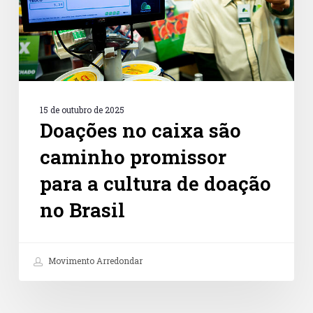
a
cultura
de
doação
no
Brasil
15 de outubro de 2025
Doações no caixa são
caminho promissor
para a cultura de doação
no Brasil
Movimento Arredondar