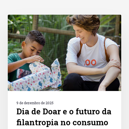
Dia
de
Doar
e
o
futuro
da
filantropia
no
consumo
digital
9 de dezembro de 2025
Dia de Doar e o futuro da
filantropia no consumo