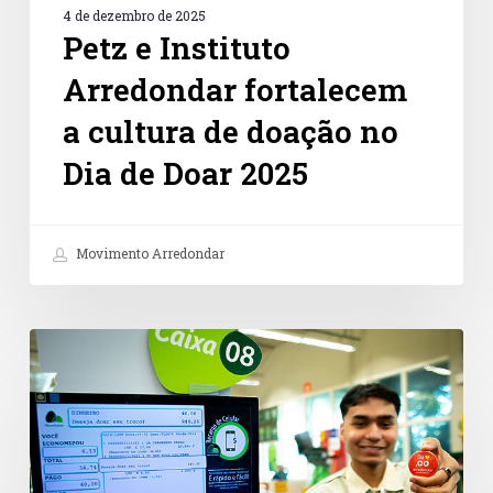
2025
4 de dezembro de 2025
Petz e Instituto
Arredondar fortalecem
a cultura de doação no
Dia de Doar 2025
Movimento Arredondar
Doações
no
caixa
são
caminho
promissor
para