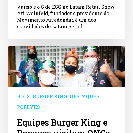
Varejo e o S de ESG no Latam Retail Show
Ari Weinfeld, fundador e presidente do
Movimento Arredondar, é um dos
convidados do Latam Retail…
Equipes
Burger
King
e
Popeyes
visitam
ONGs
com
BLOG
BURGER KING
DESTAQUES
o
POPEYES
Arredondar
Equipes Burger King e
Popeyes visitam ONGs