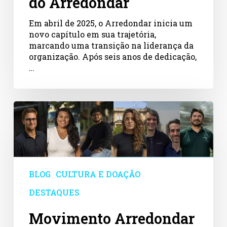
do Arredondar
Em abril de 2025, o Arredondar inicia um
novo capítulo em sua trajetória,
marcando uma transição na liderança da
organização. Após seis anos de dedicação,
…
Movimento
Arredondar
apoia
plataforma
de
doação
do
BLOG
CULTURA E DOAÇÃO
Prêmio
DESTAQUES
Empreendedor
Social
Movimento Arredondar
2024