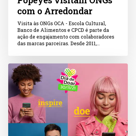
com o Arredondar
Visita às ONGs OCA - Escola Cultural,
Banco de Alimentos e CPCD é parte da
ação de engajamento com colaboradores
das marcas parceiras. Desde 2011,…
Dia
de
Doar.
Conheça
a
terça
da
solidariedade
depois
da
Black