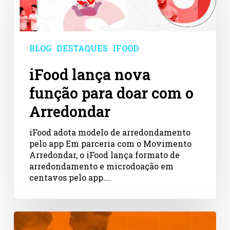
nova
função
para
doar
com
BLOG
DESTAQUES
IFOOD
o
Arredondar
iFood lança nova
função para doar com o
Arredondar
iFood adota modelo de arredondamento
pelo app Em parceria com o Movimento
Arredondar, o iFood lança formato de
arredondamento e microdoação em
centavos pelo app.…
Dia
de