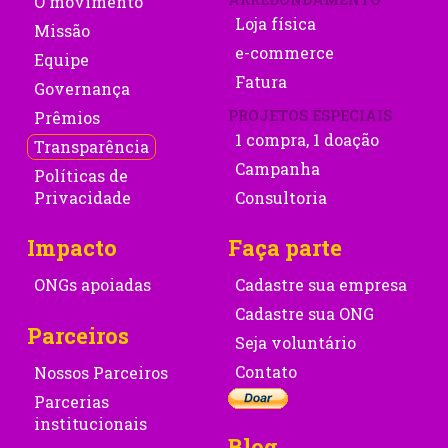
O movimento
Loja física
Missão
e-commerce
Equipe
Fatura
Governança
PROJETOS ESPECIAIS
Prêmios
1 compra, 1 doação
Transparência
Campanha
Políticas de
Privacidade
Consultoria
Impacto
Faça parte
ONGs apoiadas
Cadastre sua empresa
Cadastre sua ONG
Parceiros
Seja voluntário
Contato
Nossos Parceiros
Parcerias
institucionais
Blog