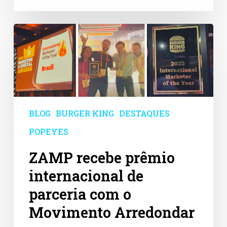
ZAMP
recebe
prêmio
internacional
de
parceria
com
o
BLOG
BURGER KING
DESTAQUES
Movimento
Arredondar
POPEYES
ZAMP recebe prêmio
internacional de
parceria com o
Movimento Arredondar