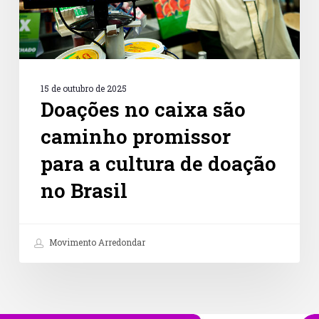
cultura
de
doação
no
Brasil
15 de outubro de 2025
Doações no caixa são
caminho promissor
para a cultura de doação
no Brasil
Movimento Arredondar