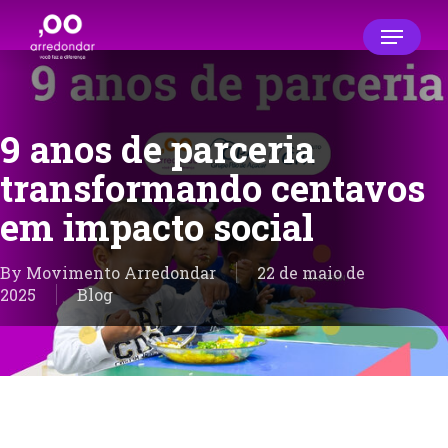
Skip
Menu
to
main
Close
content
Menu
9 anos de parceria
transformando centavos
em impacto social
By
Movimento Arredondar
22 de maio de
2025
Blog