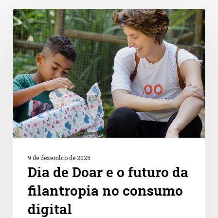
Dia
de
Doar
e
o
futuro
da
filantropia
no
consumo
digital
9 de dezembro de 2025
Dia de Doar e o futuro da
filantropia no consumo
digital