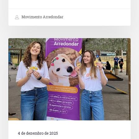
Movimento Arredondar
Petz
e
Instituto
Arredondar
fortalecem
a
cultura
de
doação
no
Dia
de
Doar
2025
4 de dezembro de 2025