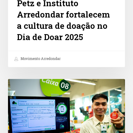
Petz e Instituto
Arredondar fortalecem
a cultura de doação no
Dia de Doar 2025
Movimento Arredondar
Doações
no
caixa
são
caminho
promissor
para
a