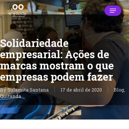
Skip
Menu
to
main
Close
content
Menu
Solidariedade
empresarial: Ações de
marcas mostram o que
empresas podem fazer
By
Sulamita Santana
17 de abril de 2020
Blog
,
Quitanda