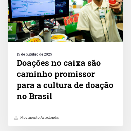
para
a
cultura
de
doação
no
Brasil
15 de outubro de 2025
Doações no caixa são
caminho promissor
para a cultura de doação
no Brasil
Movimento Arredondar