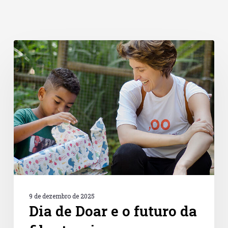
Dia
de
Doar
e
o
futuro
da
filantropia
no
consumo
digital
9 de dezembro de 2025
Dia de Doar e o futuro da