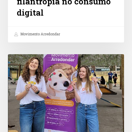
filantropia no consumo
digital
Movimento Arredondar
Petz
e
Instituto
Arredondar
fortalecem
a
cultura
de
doação
no
Dia
de