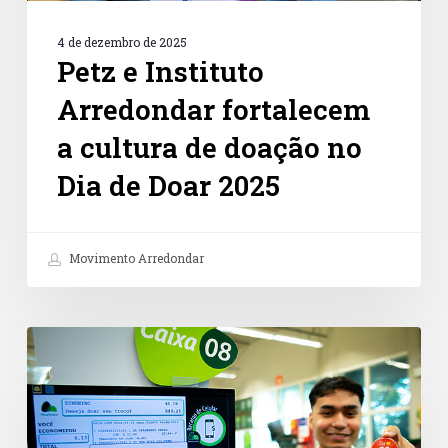
Doar
2025
4 de dezembro de 2025
Petz e Instituto
Arredondar fortalecem
a cultura de doação no
Dia de Doar 2025
Movimento Arredondar
Doações
no
caixa
são
caminho
promissor