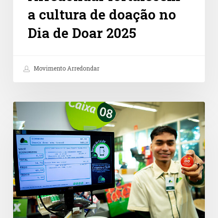
a cultura de doação no
Dia de Doar 2025
Movimento Arredondar
Doações
no
caixa
são
caminho
promissor
para
a
cultura
de
doação