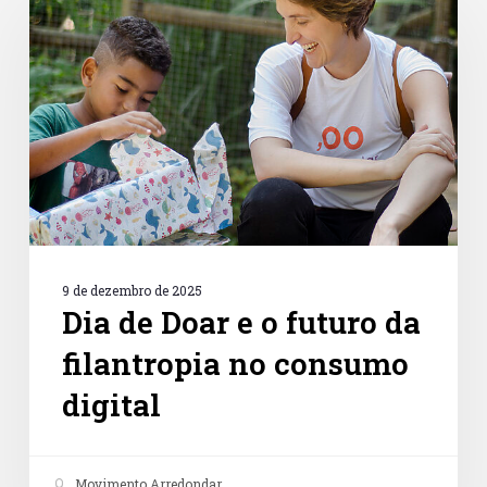
Doar
e
o
futuro
da
filantropia
no
consumo
digital
9 de dezembro de 2025
Dia de Doar e o futuro da
filantropia no consumo
digital
Movimento Arredondar