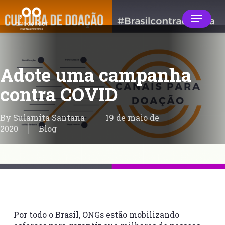
Skip
Menu
to
main
Close
content
Menu
Adote uma campanha
contra COVID
By
Sulamita Santana
19 de maio de
2020
Blog
Por todo o Brasil, ONGs estão mobilizando