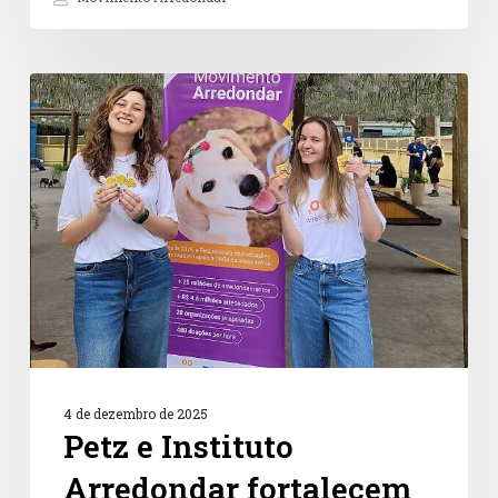
Petz
e
Instituto
Arredondar
fortalecem
a
cultura
de
doação
no
Dia
de
Doar
2025
4 de dezembro de 2025
Petz e Instituto
Arredondar fortalecem