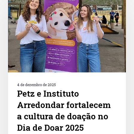
e
Instituto
Arredondar
fortalecem
a
cultura
de
doação
no
Dia
de
Doar
2025
4 de dezembro de 2025
Petz e Instituto
Arredondar fortalecem
a cultura de doação no
Dia de Doar 2025