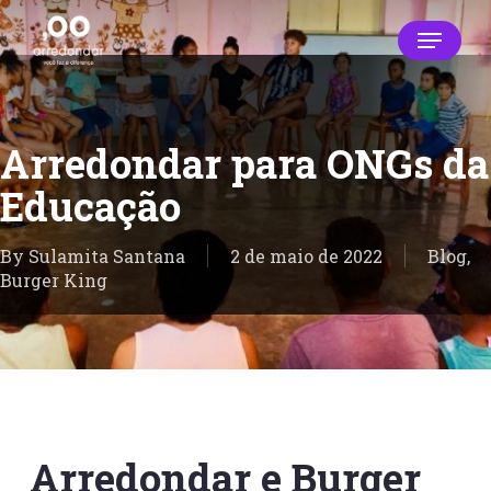
Skip
Menu
to
main
Close
content
Menu
Arredondar para ONGs da
Educação
By
Sulamita Santana
2 de maio de 2022
Blog
,
Burger King
Arredondar e Burger