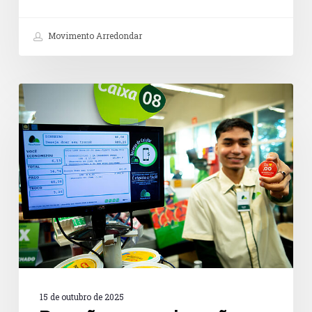
Movimento Arredondar
Doações
no
caixa
são
caminho
promissor
para
a
cultura
de
doação
no
Brasil
15 de outubro de 2025