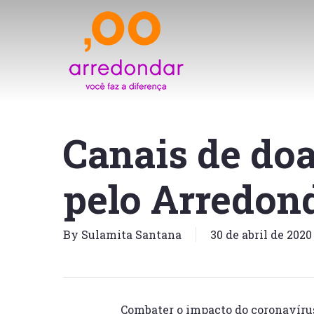
Skip
to
main
content
Canais de do
pelo Arredon
By
Sulamita Santana
30 de abril de 2020
Combater o impacto do coronavírus