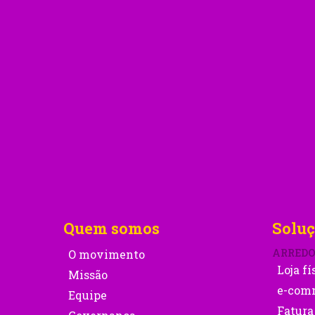
Quem somos
Soluç
ARRED
O movimento
Loja fí
Missão
e-com
Equipe
Fatura