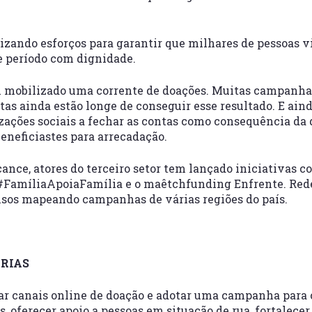
lizando esforços para garantir que milhares de pessoas 
e período com dignidade.
em mobilizado uma corrente de doações. Muitas campanha
tas ainda estão longe de conseguir esse resultado. E ai
izações sociais a fechar as contas como consequência da
eneficiastes para arrecadação.
lcance, atores do terceiro setor tem lançado iniciativas 
FamíliaApoiaFamília e o maêtchfunding Enfrente. Rede
os mapeando campanhas de várias regiões do país.
RIAS
sar canais online de doação e adotar uma campanha para 
, oferecer apoio a pessoas em situação de rua, fortalecer 