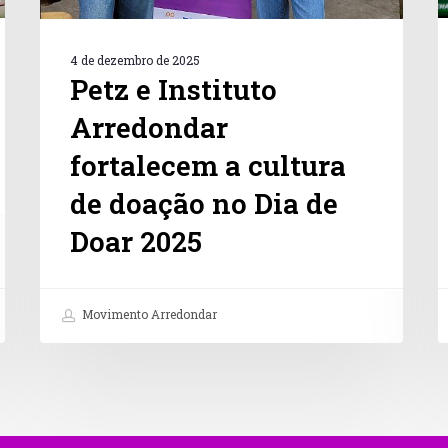
Dia
d
de
n
Doar
B
4 de dezembro de 2025
2025
Petz e Instituto
Arredondar
fortalecem a cultura
de doação no Dia de
Doar 2025
Movimento Arredondar