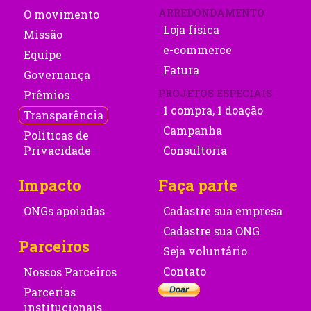
ARREDONDAMENTO
O movimento
Loja física
Missão
e-commerce
Equipe
Fatura
Governança
PROJETOS ESPECIAIS
Prêmios
1 compra, 1 doação
Transparência
Campanha
Políticas de
Privacidade
Consultoria
Impacto
Faça parte
ONGs apoiadas
Cadastre sua empresa
Cadastre sua ONG
Parceiros
Seja voluntário
Contato
Nossos Parceiros
Parcerias
institucionais