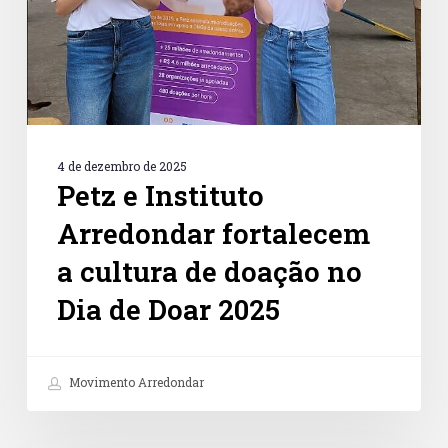
cultura
de
doação
no
Dia
de
Doar
2025
4 de dezembro de 2025
Petz e Instituto
Arredondar fortalecem
a cultura de doação no
Dia de Doar 2025
Movimento Arredondar