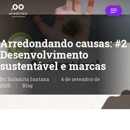
Skip
Menu
to
main
Close
content
Menu
Arredondando causas: #2
Desenvolvimento
sustentável e marcas
By
Sulamita Santana
4 de setembro de
2020
Blog