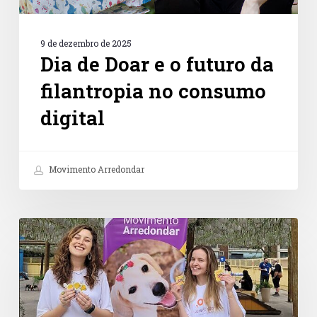
9 de dezembro de 2025
Dia de Doar e o futuro da
filantropia no consumo
digital
Movimento Arredondar
Petz
e
Instituto
Arredondar
fortalecem
a