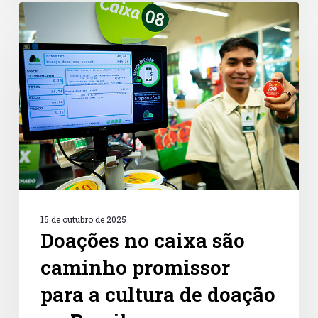
Doações
no
caixa
são
caminho
promissor
para
a
cultura
de
doação
no
Brasil
15 de outubro de 2025
Doações no caixa são
caminho promissor
para a cultura de doação