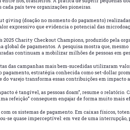
entre nós, brasileiros. A prática de sugerir
pequenas do
s cada país teve organizações pioneiras.
t giving (doação no momento do pagamento) realizadas
alor expressivo que evidencia o potencial das
microdoaç
a’s 2025 Charity Checkout Champions, produzido pela org
ma global de pagamentos. A pesquisa mostra que, mesm
uradas continuam a mobilizar milhões de pessoas em ge
tas das campanhas mais bem-sucedidas utilizaram valore
 pagamento, estratégia conhecida como set-dollar promp
e do varejo transforma essas contribuições em impacto a
pacto é tangível, as pessoas doam”, resume o relatório.
ma refeição” conseguem engajar de forma muito mais ef
ão com os sistemas de pagamento. Em caixas físicos, tot
nou-se quase imperceptível: em vez de uma interrupção, p