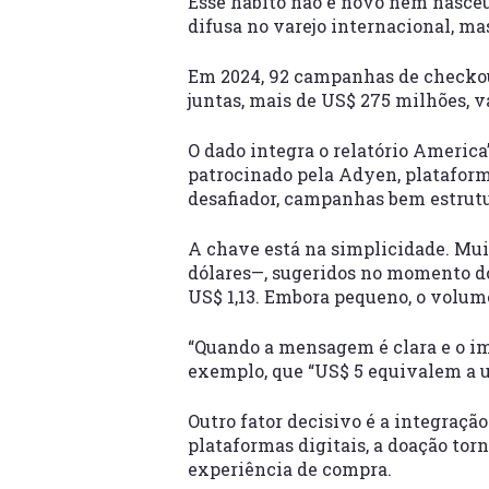
Esse hábito não é novo nem nasceu 
difusa no varejo internacional, ma
Em 2024, 92 campanhas de checkou
juntas, mais de US$ 275 milhões, v
O dado integra o relatório Americ
patrocinado pela Adyen, platafor
desafiador, campanhas bem estrut
A chave está na simplicidade. Mui
dólares—, sugeridos no momento do
US$ 1,13. Embora pequeno, o volum
“Quando a mensagem é clara e o im
exemplo, que “US$ 5 equivalem a u
Outro fator decisivo é a integraç
plataformas digitais, a doação tor
experiência de compra.