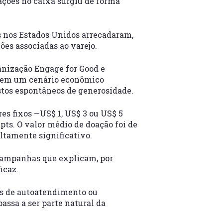
ações no caixa
surgiu de forma
 nos Estados Unidos arrecadaram,
ões associadas ao varejo
.
anização Engage for Good e
o em um cenário econômico
stos espontâneos de
generosidade
.
s fixos —US$ 1, US$ 3 ou US$ 5
ts. O valor médio de doação foi de
ltamente significativo.
 Campanhas que explicam, por
icaz.
ens de autoatendimento ou
assa a ser parte natural da