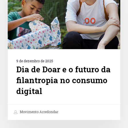
o
futuro
da
filantropia
no
consumo
digital
9 de dezembro de 2025
Dia de Doar e o futuro da
filantropia no consumo
digital
Movimento Arredondar