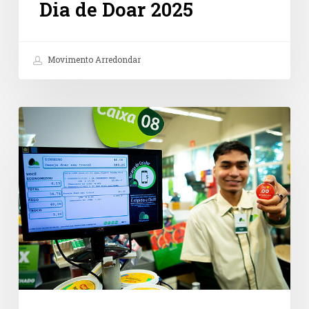
Dia de Doar 2025
Movimento Arredondar
Doações
no
caixa
são
caminho
promissor
para
a
cultura
de
doação
no
Brasil