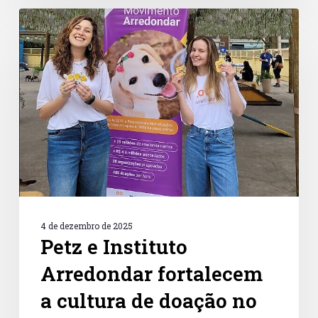
Petz
e
Instituto
Arredondar
fortalecem
a
cultura
de
doação
no
Dia
de
Doar
2025
4 de dezembro de 2025
Petz e Instituto
Arredondar fortalecem
a cultura de doação no