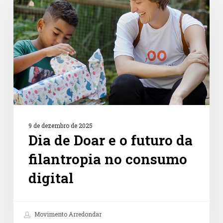
e
o
futuro
da
filantropia
no
consumo
digital
9 de dezembro de 2025
Dia de Doar e o futuro da
filantropia no consumo
digital
Movimento Arredondar