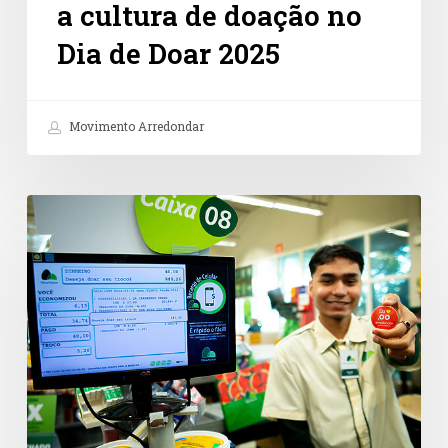
a cultura de doação no
Dia de Doar 2025
Movimento Arredondar
Doações
no
caixa
são
caminho
promissor
para
a
cultura
de
doação
no