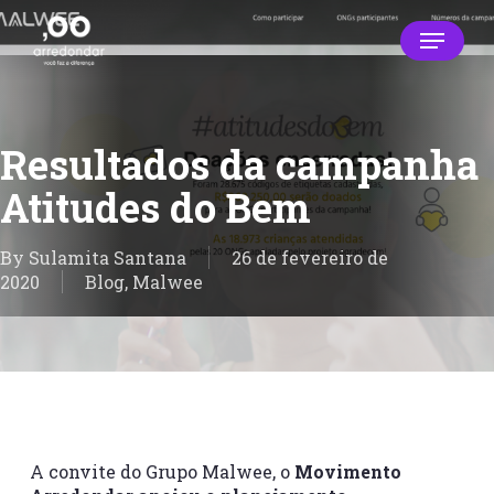
Skip
Menu
to
main
Close
content
Menu
Resultados da campanha
Atitudes do Bem
By
Sulamita Santana
26 de fevereiro de
2020
Blog
,
Malwee
A convite do Grupo Malwee, o
Movimento