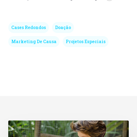
Cases Redondos
Doação
Marketing De Causa
Projetos Especiais
Dia
de
Doar