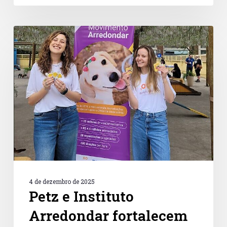
Petz
e
Instituto
Arredondar
fortalecem
a
cultura
de
doação
no
Dia
de
Doar
2025
4 de dezembro de 2025
Petz e Instituto
Arredondar fortalecem