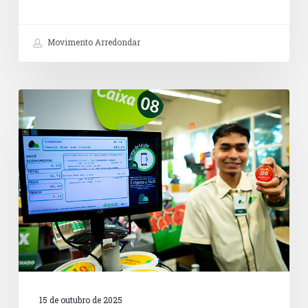
Movimento Arredondar
Doações
no
caixa
são
caminho
promissor
para
a
cultura
de
doação
no
Brasil
15 de outubro de 2025