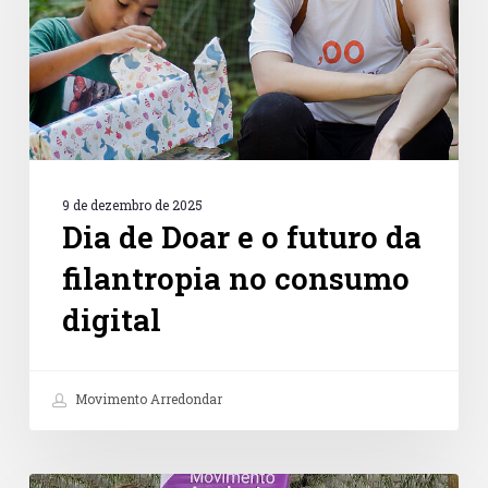
futuro
da
filantropia
no
consumo
digital
9 de dezembro de 2025
Dia de Doar e o futuro da
filantropia no consumo
digital
Movimento Arredondar
Petz