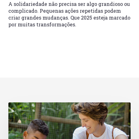
A solidariedade não precisa ser algo grandioso ou
complicado. Pequenas ações repetidas podem
criar grandes mudanças. Que 2025 esteja marcado
por muitas transformações.
Dia
de
Doar
e
o