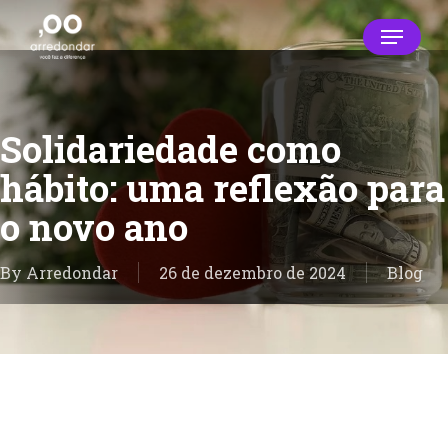
Skip
Menu
to
main
Close
content
Menu
Solidariedade como
hábito: uma reflexão para
o novo ano
By
Arredondar
26 de dezembro de 2024
Blog