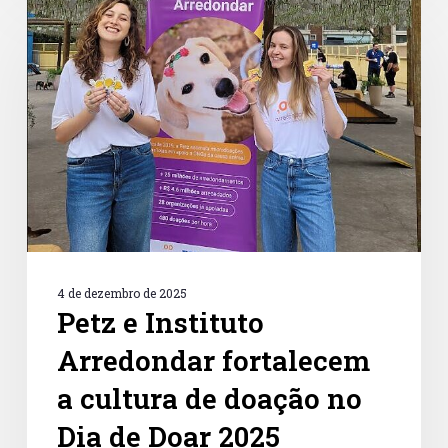
e
Instituto
Arredondar
fortalecem
a
cultura
de
doação
no
Dia
de
Doar
2025
4 de dezembro de 2025
Petz e Instituto
Arredondar fortalecem
a cultura de doação no
Dia de Doar 2025