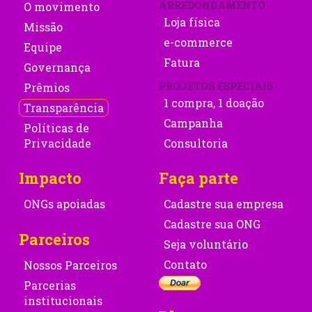
ARREDONDAMENTO
O movimento
Loja física
Missão
e-commerce
Equipe
Fatura
Governança
PROJETOS ESPECIAIS
Prêmios
1 compra, 1 doação
Transparência
Campanha
Políticas de
Privacidade
Consultoria
Impacto
Faça parte
ONGs apoiadas
Cadastre sua empresa
Cadastre sua ONG
Parceiros
Seja voluntário
Contato
Nossos Parceiros
Parcerias
institucionais