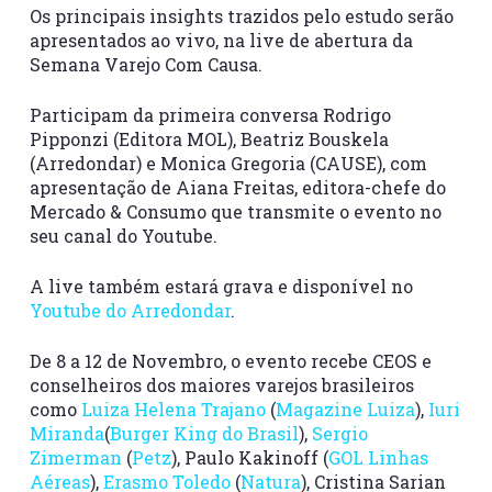
Os principais insights trazidos pelo estudo serão
apresentados ao vivo, na live de abertura da
Semana Varejo Com Causa.
Participam da primeira conversa Rodrigo
Pipponzi (Editora MOL), Beatriz Bouskela
(Arredondar) e Monica Gregoria (CAUSE), com
apresentação de Aiana Freitas, editora-chefe do
Mercado & Consumo que transmite o evento no
seu canal do Youtube.
A live também estará grava e disponível no
Youtube do Arredondar
.
De 8 a 12 de Novembro, o evento recebe CEOS e
conselheiros dos maiores varejos brasileiros
como
Luiza Helena Trajano
(
Magazine Luiza
),
Iuri
Miranda
(
Burger King do Brasil
),
Sergio
Zimerman
(
Petz
), Paulo Kakinoff (
GOL Linhas
Aéreas
),
Erasmo Toledo
(
Natura
), Cristina Sarian