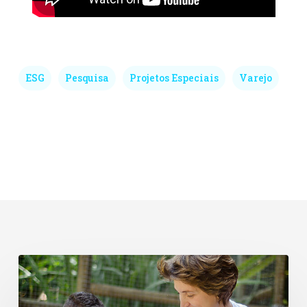
ESG
Pesquisa
Projetos Especiais
Varejo
Dia
de
Doar
e