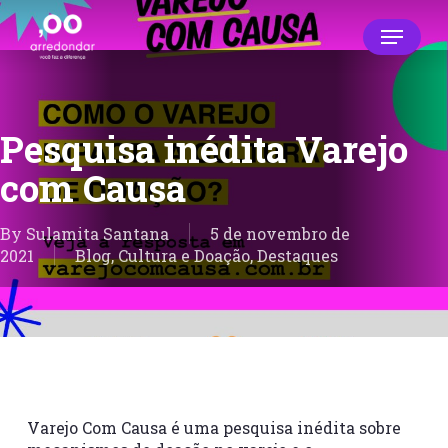
Skip
Menu
to
main
Close
content
Menu
Pesquisa inédita Varejo
com Causa
By
Sulamita Santana
5 de novembro de
2021
Blog
,
Cultura e Doação
,
Destaques
Varejo Com Causa é uma pesquisa inédita sobre