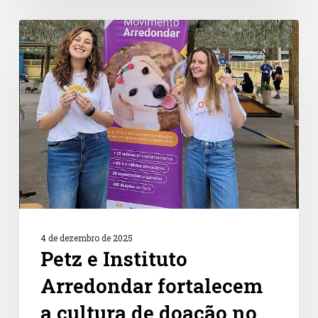
Petz
e
Instituto
Arredondar
fortalecem
a
cultura
de
doação
no
Dia
de
Doar
2025
4 de dezembro de 2025
Petz e Instituto
Arredondar fortalecem
a cultura de doação no