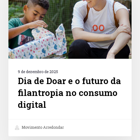
o
futuro
da
filantropia
no
consumo
digital
9 de dezembro de 2025
Dia de Doar e o futuro da
filantropia no consumo
digital
Movimento Arredondar