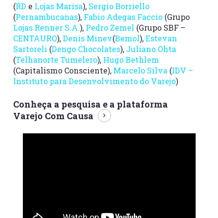
(
RD
e
Lojas Marisa
),
Sergio Borriello
(
Pernambucanas
),
Fabio Adegas Faccio
(Grupo
Lojas Renner S.A.
),
Pedro Zemel
(Grupo SBF –
CENTAURO
),
Denis Minev
(
Bemol
),
Estevan
Sartoreli
(
Dengo Chocolates
),
Juliano Ohta
(
Telhanorte Tumelero
),
Hugo Bethlem
(Capitalismo Consciente),
Marcelo Silva
(
IDV –
Instituto para Desenvolvimento do Varejo
)
Conheça a pesquisa e a plataforma
Varejo Com Causa