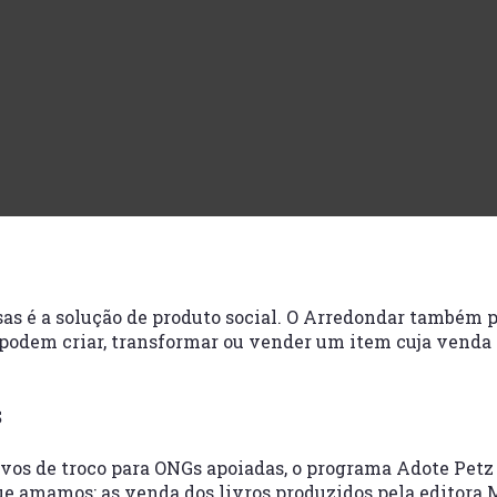
as é a solução de produto social. O Arredondar também 
odem criar, transformar ou vender um item cuja venda 
S
s de troco para ONGs apoiadas, o programa Adote Petz 
ue amamos: as venda dos livros produzidos pela editora 