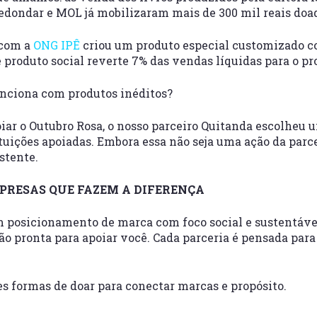
edondar e MOL já mobilizaram mais de 300 mil reais doa
 com a
ONG IPÊ
criou um produto especial customizado c
se produto social reverte 7% das vendas líquidas para o pro
unciona com produtos inéditos?
iar o Outubro Rosa, o nosso parceiro Quitanda escolheu 
tituições apoiadas. Embora essa não seja uma ação da par
stente.
MPRESAS QUE FAZEM A DIFERENÇA
 posicionamento de marca com foco social e sustentáve
ão pronta para apoiar você. Cada parceria é pensada par
s formas de doar para conectar marcas e propósito.