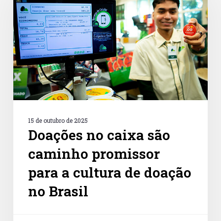
são
caminho
promissor
para
a
cultura
de
doação
no
Brasil
15 de outubro de 2025
Doações no caixa são
caminho promissor
para a cultura de doação
no Brasil