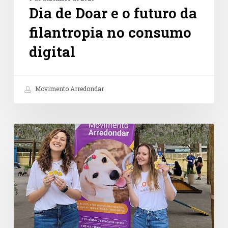
Dia de Doar e o futuro da
filantropia no consumo
digital
Movimento Arredondar
Petz
e
Instituto
Arredondar
fortalecem
a
cultura
de
doação