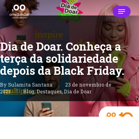
Skip
Menu
to
main
Close
content
Menu
Dia de Doar. Conheça a
terça da solidariedade
depois da Black Friday.
By
Sulamita Santana
23 de novembro de
2021
Blog
,
Destaques
,
Dia de Doar