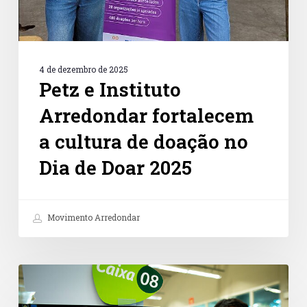
no
Dia
de
Doar
2025
4 de dezembro de 2025
Petz e Instituto
Arredondar fortalecem
a cultura de doação no
Dia de Doar 2025
Movimento Arredondar
Doações
no
caixa