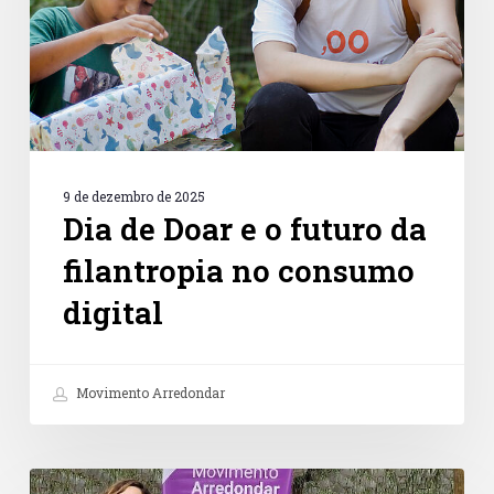
da
filantropia
no
consumo
digital
9 de dezembro de 2025
Dia de Doar e o futuro da
filantropia no consumo
digital
Movimento Arredondar
Petz