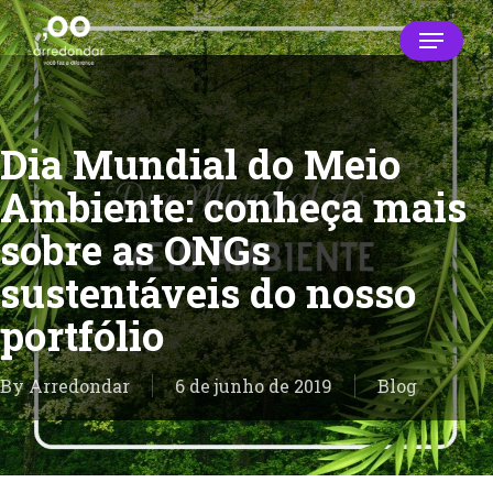
Skip
Menu
to
main
Close
content
Menu
Dia Mundial do Meio
Ambiente: conheça mais
sobre as ONGs
sustentáveis do nosso
portfólio
By
Arredondar
6 de junho de 2019
Blog