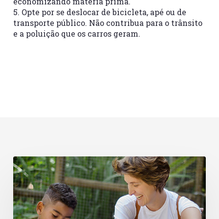
economizando matéria prima.
5. Opte por se deslocar de bicicleta, apé ou de
transporte público. Não contribua para o trânsito
e a poluição que os carros geram.
Dia
de
Doar
e
o
futuro