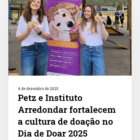
e
Instituto
Arredondar
fortalecem
a
cultura
de
doação
no
Dia
de
Doar
2025
4 de dezembro de 2025
Petz e Instituto
Arredondar fortalecem
a cultura de doação no
Dia de Doar 2025