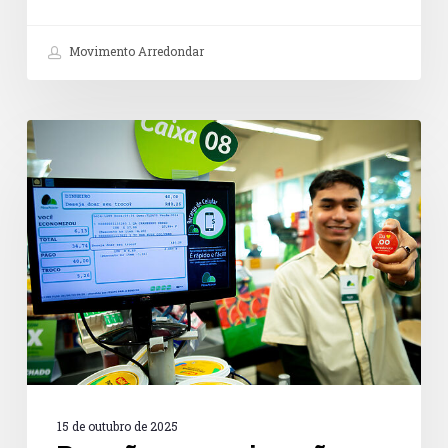
Movimento Arredondar
Doações
no
caixa
são
caminho
promissor
para
a
cultura
de
doação
no
Brasil
15 de outubro de 2025