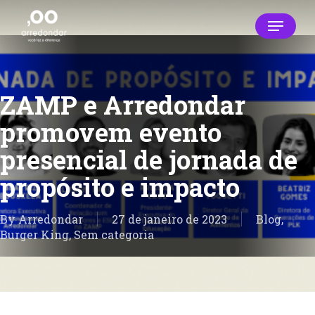
Skip
Menu
to
main
Close
content
Menu
ZAMP e Arredondar
promovem evento
presencial de jornada de
propósito e impacto
By
Arredondar
27 de janeiro de 2023
Blog
,
Burger King
,
Sem categoria