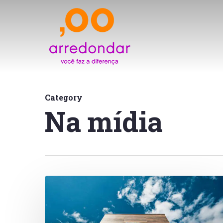
Skip
to
main
content
Category
Na mídia
Exame
–
Parceria
Arredondar