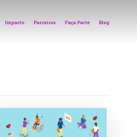
Impacto
Parceiros
Faça Parte
Blog
rredondar
juda
NGs