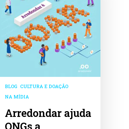
anterem
ortas
bertas
BLOG
CULTURA E DOAÇÃO
NA MÍDIA
Arredondar ajuda
ONGs a