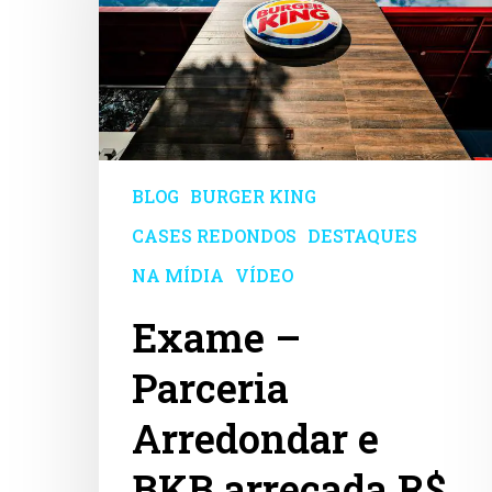
e
BKB
arrecada
R$
3
milhões
BLOG
BURGER KING
CASES REDONDOS
DESTAQUES
NA MÍDIA
VÍDEO
Exame –
Parceria
Arredondar e
BKB arrecada R$