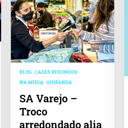
arredondado
m
alia
p
causa
a
social
a
equipe
motivada
BLOG
CASES REDONDOS
NA MÍDIA
QUITANDA
SA Varejo –
Troco
arredondado alia