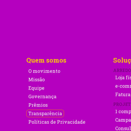
Quem somos
Soluç
ARRED
O movimento
Loja fí
Missão
e-com
Equipe
Fatura
Governança
PROJET
Prêmios
1 comp
Transparência
Campa
Políticas de Privacidade
Consul