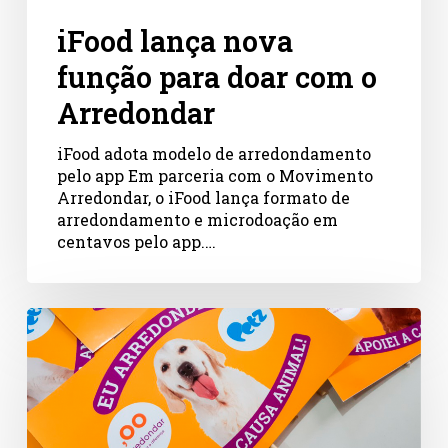
o
Arredondar
iFood lança nova
função para doar com o
Arredondar
iFood adota modelo de arredondamento
pelo app Em parceria com o Movimento
Arredondar, o iFood lança formato de
arredondamento e microdoação em
centavos pelo app.…
Como
engajar
colaboradores
e
inserir
causas