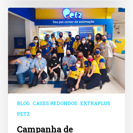
Campanha
de
engajamento
na
Petz
BLOG
CASES REDONDOS
EXTRAPLUS
PETZ
Campanha de