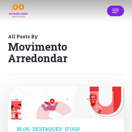
Skip
Menu
to
main
Close
content
Menu
All Posts By
Movimento
Arredondar
iFood
lança
nova
função
para
doar
com
BLOG
DESTAQUES
IFOOD