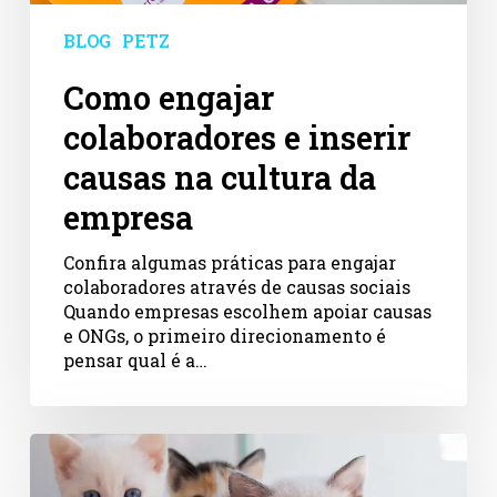
na
cultura
BLOG
PETZ
da
empresa
Como engajar
colaboradores e inserir
causas na cultura da
empresa
Confira algumas práticas para engajar
colaboradores através de causas sociais
Quando empresas escolhem apoiar causas
e ONGs, o primeiro direcionamento é
pensar qual é a…
Petz
e
Arredondar