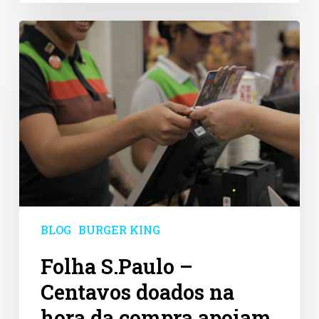
Folha
S.Paulo
–
Centavos
doados
na
hora
da
compra
apoiam
causas
como
educação
BLOG
BURGER KING
Folha S.Paulo –
Centavos doados na
hora da compra apoiam