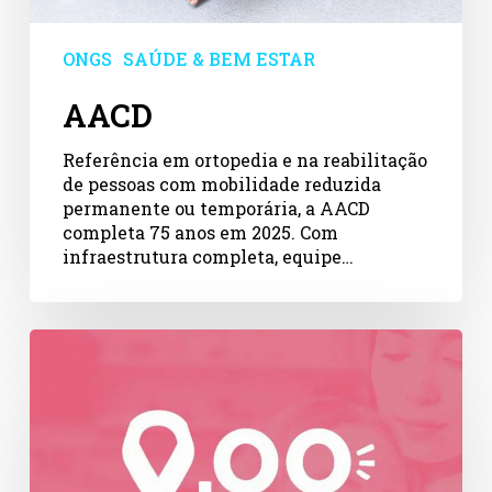
ONGS
SAÚDE & BEM ESTAR
AACD
Referência em ortopedia e na reabilitação
de pessoas com mobilidade reduzida
permanente ou temporária, a AACD
completa 75 anos em 2025. Com
infraestrutura completa, equipe…
Arredondar
e
UAUBOX
juntas
para
movimentar
apoio