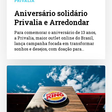
PRIVALIA
Aniversário solidário
Privalia e Arredondar
Para comemorar o aniversário de 13 anos,
a Privalia, maior outlet online do Brasil,
lança campanha focada em transformar
sonhos e desejos, com doação para…
Exame
–
Parceria
Arredondar
e
BKB
arrecada
R$
3