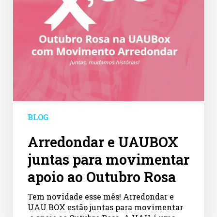
ao
Outubro
Rosa
BLOG
Arredondar e UAUBOX
juntas para movimentar
apoio ao Outubro Rosa
Tem novidade esse mês! Arredondar e
UAU BOX estão juntas para movimentar