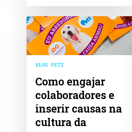
Como
engajar
colaboradores
e
inserir
causas
na
cultura
BLOG
PETZ
da
Como engajar
empresa
colaboradores e
inserir causas na
cultura da