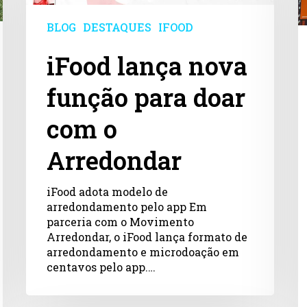
para
d
doar
p
BLOG
DESTAQUES
IFOOD
com
c
o
o
iFood lança nova
Arredondar
M
A
função para doar
com o
Arredondar
iFood adota modelo de
arredondamento pelo app Em
parceria com o Movimento
Arredondar, o iFood lança formato de
arredondamento e microdoação em
centavos pelo app.…