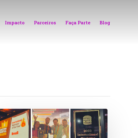
Impacto
Parceiros
Faça Parte
Blog
AMP
ecebe
rêmio
nternacional