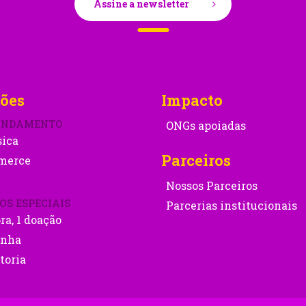
Assine a newsletter
ões
Impacto
ONDAMENTO
ONGs apoiadas
sica
Parceiros
merce
Nossos Parceiros
OS ESPECIAIS
Parcerias institucionais
ra, 1 doação
nha
toria