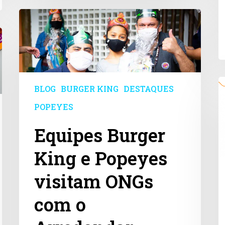
Equipes
Burger
King
e
Popeyes
visitam
ONGs
N
BLOG
BURGER KING
DESTAQUES
com
p
o
A
POPEYES
Arredondar
Equipes Burger
King e Popeyes
visitam ONGs
com o