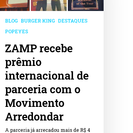
e
arceria
om
BLOG
BURGER KING
DESTAQUES
ovimento
POPEYES
rredondar
ZAMP recebe
prêmio
internacional de
parceria com o
Movimento
Arredondar
A parceria já arrecadou mais de R$ 4