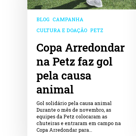
faz
gol
pela
BLOG
CAMPANHA
causa
animal
CULTURA E DOAÇÃO
PETZ
Copa Arredondar
na Petz faz gol
pela causa
animal
Gol solidário pela causa animal
Durante o mês de novembro, as
equipes da Petz colocaram as
chuteiras e entraram em campo na
Copa Arredondar para…