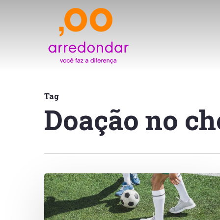
Skip
to
main
content
Tag
Doação no ch
Copa
Arredondar
na
Petz